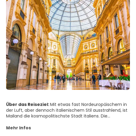
Über das Reiseziel:
Mit etwas fast Nordeuropäischem in
der Luft, aber dennoch italienischem Stil ausstrahlend, ist
Mailand die kosmopolitischste Stadt Italiens. Die
Hauptstadt der Lombardei ist sowohl fleißig als auch
glamourös – mächtig in Branchen von Finanzen bis Mode
Mehr Infos
und natürlich Fußball. Aber was Mailand sein gewisses