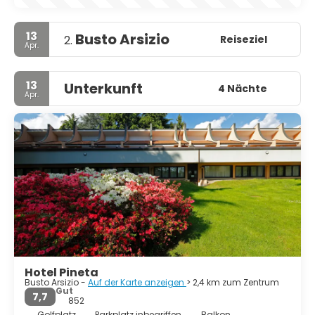
13
Busto Arsizio
Reiseziel
2.
Apr.
13
Unterkunft
4 Nächte
Apr.
Hotel Pineta
Busto Arsizio -
Auf der Karte anzeigen
> 2,4 km zum Zentrum
Gut
7,7
852
Golfplatz
Parkplatz inbegriffen
Balkon