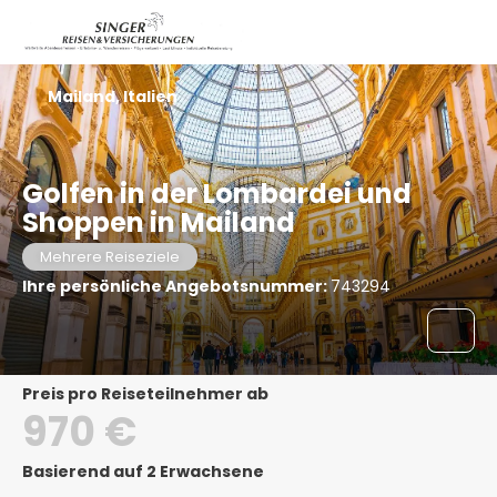
Mailand, Italien
Golfen in der Lombardei und
Shoppen in Mailand
Mehrere Reiseziele
Ihre persönliche Angebotsnummer:
743294
Preis pro Reiseteilnehmer ab
970 €
Basierend auf 2 Erwachsene