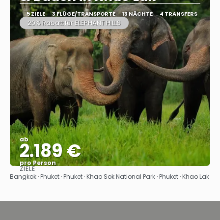
5 ZIELE
3 FLÜGE/TRANSPORTE
13 NÄCHTE
4 TRANSFERS
20% Rabatt für ELEPHANT HILLS
ab
2.189 €
pro Person
ZIELE
Sehen
Bangkok · Phuket · Phuket · Khao Sok National Park · Phuket · Khao Lak