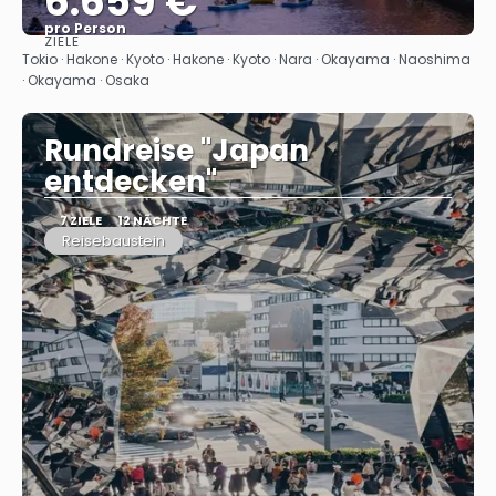
6.659 €
pro Person
ZIELE
Sehen
Tokio · Hakone · Kyoto · Hakone · Kyoto · Nara · Okayama · Naoshima
· Okayama · Osaka
Rundreise "Japan
entdecken"
7 ZIELE
12 NÄCHTE
Reisebaustein