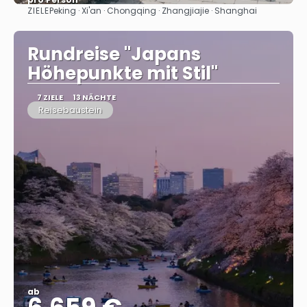
ZIELE
Peking · Xi'an · Chongqing · Zhangjiajie · Shanghai
Sehen
Rundreise "Japans
Höhepunkte mit Stil"
7 ZIELE
13 NÄCHTE
Reisebaustein
ab