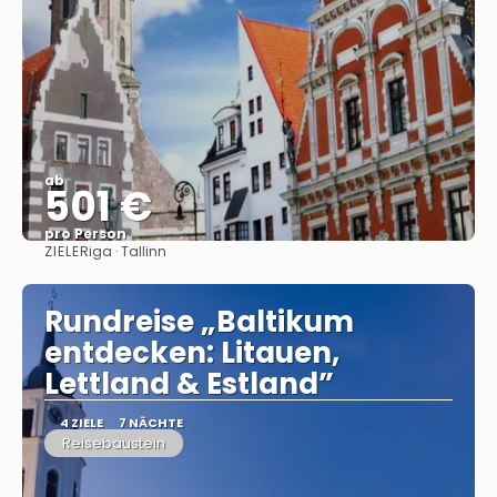
ab
501 €
pro Person
ZIELE
Riga · Tallinn
Sehen
Rundreise „Baltikum
entdecken: Litauen,
Lettland & Estland”
4 ZIELE
7 NÄCHTE
Reisebaustein