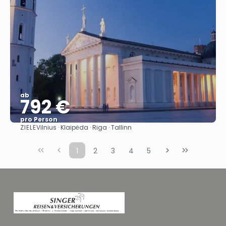
ab
792 €
pro Person
ZIELE
Vilnius · Klaipėda · Riga · Tallinn
Sehen
1
2
3
4
5