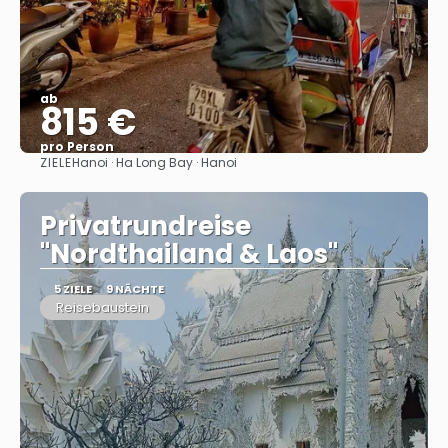
ab
815 €
pro Person
ZIELE
Hanoi · Ha Long Bay · Hanoi
Sehen
Privatrundreise
"Nordthailand & Laos"
5 ZIELE
9 NÄCHTE
Reisebaustein