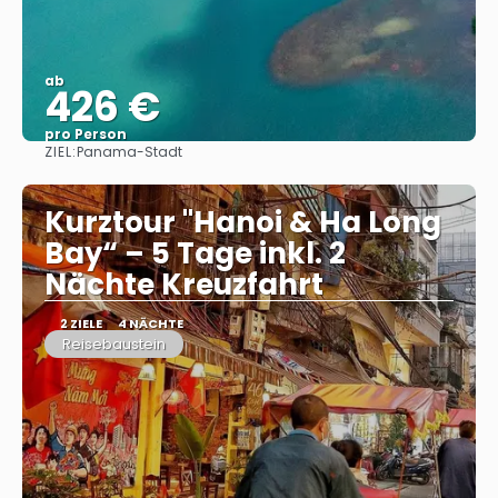
ab
426 €
pro Person
ZIEL:
Panama-Stadt
Sehen
Kurztour "Hanoi & Ha Long
Bay“ – 5 Tage inkl. 2
Nächte Kreuzfahrt
2 ZIELE
4 NÄCHTE
Reisebaustein