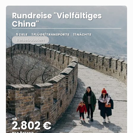
Rundreise "Vielfältiges
China"
5 ZIELE
1 FLÜGE/TRANSPORTE
11 NÄCHTE
Reisebaustein
ab
2.802 €
pro Person