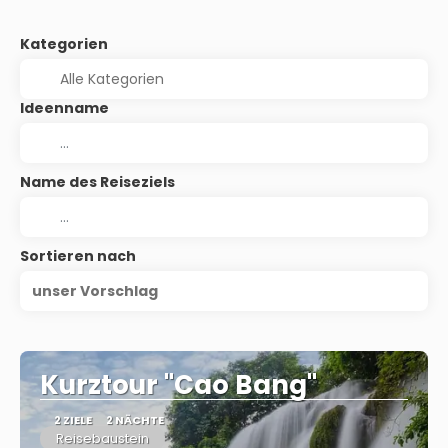
Kategorien
Ideenname
Name des Reiseziels
Sortieren nach
unser Vorschlag
Kurztour "Cao Bang"
2 ZIELE
2 NÄCHTE
Reisebaustein