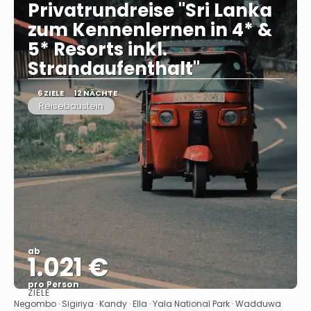
Privatrundreise "Sri Lanka
zum Kennenlernen in 4* &
5* Resorts inkl.
Strandaufenthalt"
6 ZIELE
12 NÄCHTE
Reisebaustein
ab
1.021 €
pro Person
ZIELE
Sehen
Negombo · Sigiriya · Kandy · Ella · Yala National Park · Wadduwa