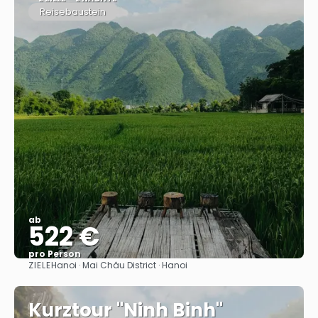
Reisebaustein
ab
522 €
pro Person
ZIELE
Hanoi · Mai Châu District · Hanoi
Sehen
Kurztour "Ninh Binh"