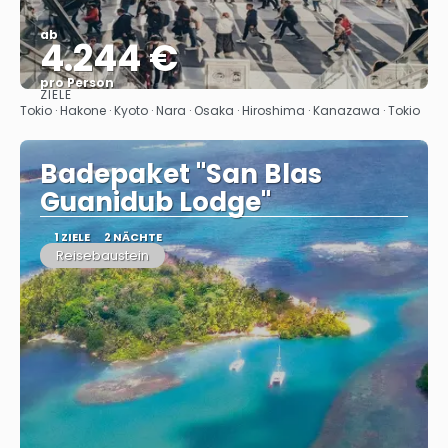
ab
4.244 €
pro Person
ZIELE
Sehen
Tokio · Hakone · Kyoto · Nara · Osaka · Hiroshima · Kanazawa · Tokio
Badepaket "San Blas
Guanidub Lodge"
1 ZIELE
2 NÄCHTE
Reisebaustein