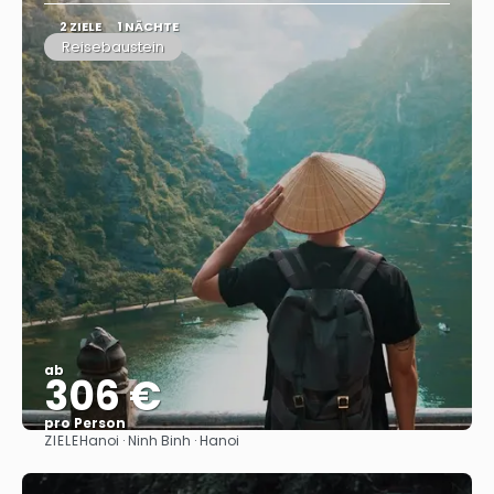
2 ZIELE
1 NÄCHTE
Reisebaustein
ab
306 €
pro Person
ZIELE
Hanoi · Ninh Binh · Hanoi
Sehen