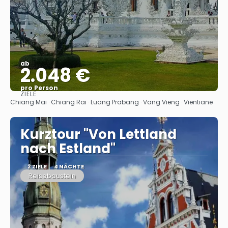
ab
2.048 €
pro Person
ZIELE
Sehen
Chiang Mai · Chiang Rai · Luang Prabang · Vang Vieng · Vientiane
Kurztour "Von Lettland
nach Estland"
2 ZIELE
4 NÄCHTE
Reisebaustein