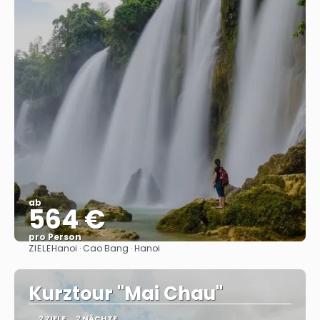
ab
564 €
pro Person
ZIELE
Hanoi · Cao Bang · Hanoi
Sehen
Kurztour "Mai Chau"
2 ZIELE
2 NÄCHTE