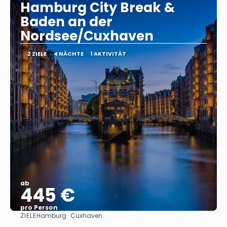
Hamburg City Break &
Baden an der
Nordsee/Cuxhaven
2 ZIELE
4 NÄCHTE
1 AKTIVITÄT
ab
445 €
pro Person
ZIELE
Hamburg · Cuxhaven
Sehen