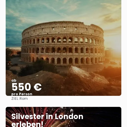
ab
550 €
pro Person
ZIEL:
Rom
Sehen
Silvester in London
erleben!