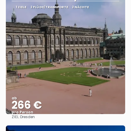
1 ZIELE
2 FLÜGE/TRANSPORTE
2 NÄCHTE
ab
266 €
pro Person
ZIEL:
Dresden
Sehen