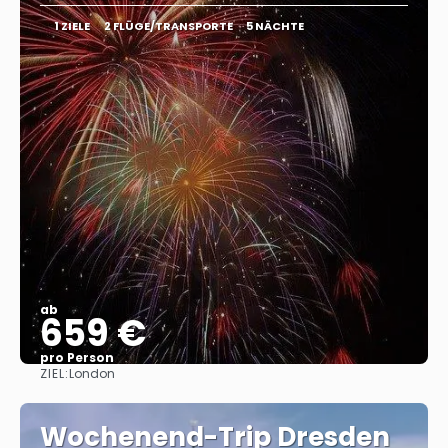
1 ZIELE
2 FLÜGE/TRANSPORTE
5 NÄCHTE
ab
659 €
pro Person
ZIEL:
London
Sehen
Wochenend-Trip Dresden