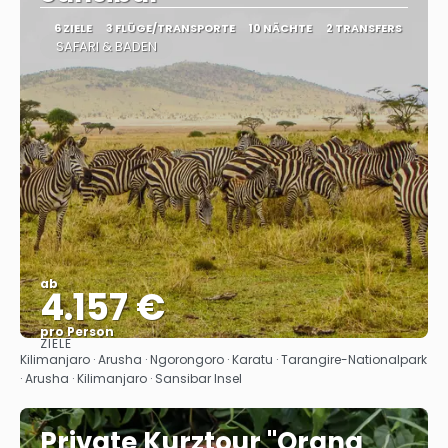
6 ZIELE
3 FLÜGE/TRANSPORTE
10 NÄCHTE
2 TRANSFERS
SAFARI & BADEN
ab
4.157 €
pro Person
ZIELE
Sehen
Kilimanjaro · Arusha · Ngorongoro · Karatu · Tarangire-Nationalpark
· Arusha · Kilimanjaro · Sansibar Insel
Private Kurztour "Orang