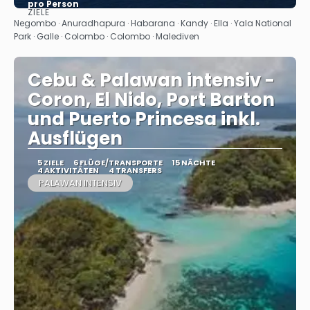
pro Person
ZIELE
Sehen
Negombo · Anuradhapura · Habarana · Kandy · Ella · Yala National
Park · Galle · Colombo · Colombo · Malediven
Cebu & Palawan intensiv -
Coron, El Nido, Port Barton
und Puerto Princesa inkl.
Ausflügen
5 ZIELE
6 FLÜGE/TRANSPORTE
15 NÄCHTE
4 AKTIVITÄTEN
4 TRANSFERS
PALAWAN INTENSIV