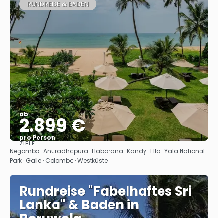
RUNDREISE & BADEN
ab
2.899 €
pro Person
ZIELE
Sehen
Negombo · Anuradhapura · Habarana · Kandy · Ella · Yala National
Park · Galle · Colombo · Westküste
Rundreise "Fabelhaftes Sri
Lanka" & Baden in