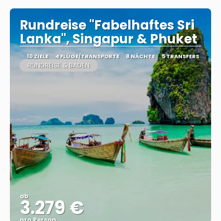
Rundreise "Fabelhaftes Sri
Lanka", Singapur & Phuket
10 ZIELE
4 FLÜGE/TRANSPORTE
8 NÄCHTE
5 TRANSFERS
RUNDREISE & BADEN
ab
3.279 €
pro Person