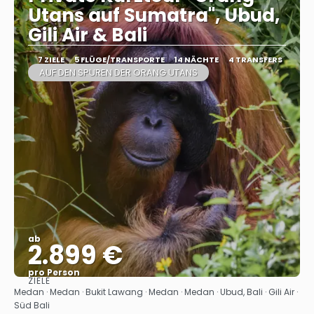
Utans auf Sumatra", Ubud,
Gili Air & Bali
7 ZIELE
5 FLÜGE/TRANSPORTE
14 NÄCHTE
4 TRANSFERS
AUF DEN SPUREN DER ORANG UTANS
ab
2.899 €
pro Person
ZIELE
Sehen
Medan · Medan · Bukit Lawang · Medan · Medan · Ubud, Bali · Gili Air ·
Süd Bali