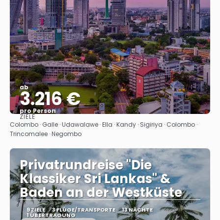
ab
3.216 €
pro Person
ZIELE
Sehen
Colombo · Galle · Udawalawe · Ella · Kandy · Sigiriya · Colombo ·
Trincomalee · Negombo
Privatrundreise "Die
Klassiker Sri Lankas" &
Baden an der Westküste
9 ZIELE
3 FLÜGE/TRANSPORTE
13 NÄCHTE
1 ÜBERTRAGUNG