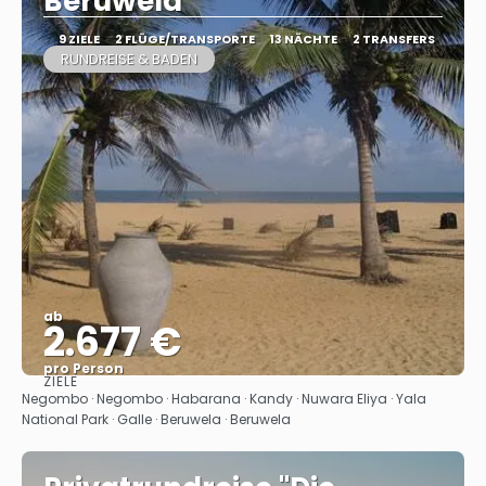
Beruwela
9 ZIELE
2 FLÜGE/TRANSPORTE
13 NÄCHTE
2 TRANSFERS
RUNDREISE & BADEN
ab
2.677 €
pro Person
ZIELE
Sehen
Negombo · Negombo · Habarana · Kandy · Nuwara Eliya · Yala
National Park · Galle · Beruwela · Beruwela