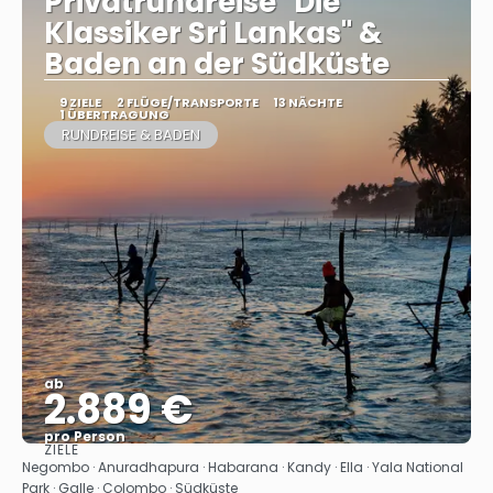
Privatrundreise "Die
Klassiker Sri Lankas" &
Baden an der Südküste
9 ZIELE
2 FLÜGE/TRANSPORTE
13 NÄCHTE
1 ÜBERTRAGUNG
RUNDREISE & BADEN
ab
2.889 €
pro Person
ZIELE
Sehen
Negombo · Anuradhapura · Habarana · Kandy · Ella · Yala National
Park · Galle · Colombo · Südküste