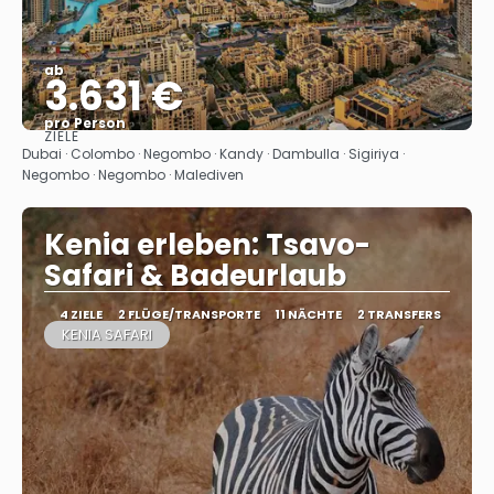
ab
3.631 €
pro Person
ZIELE
Sehen
Dubai · Colombo · Negombo · Kandy · Dambulla · Sigiriya ·
Negombo · Negombo · Malediven
Kenia erleben: Tsavo-
Safari & Badeurlaub
4 ZIELE
2 FLÜGE/TRANSPORTE
11 NÄCHTE
2 TRANSFERS
KENIA SAFARI