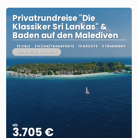
Privatrundreise "Die
Klassiker Sri Lankas" &
Baden auf den Malediven
10 ZIELE
3 FLÜGE/TRANSPORTE
13 NÄCHTE
3 TRANSFERS
RUNDREISE & BADEN
ab
3.705 €