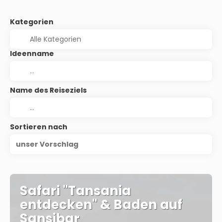
Kategorien
Ideenname
Name des Reiseziels
Sortieren nach
unser Vorschlag
Safari "Tansania
entdecken" & Baden auf
Sansibar