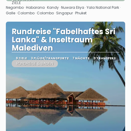
ZIELE
Sehen
Negombo · Habarana · Kandy · Nuwara Eliya · Yala National Park ·
Galle · Colombo · Colombo · Singapur · Phuket
Rundreise "Fabelhaftes Sri
Lanka" & Inseltraum
Malediven
9 ZIELE
3 FLÜGE/TRANSPORTE
7 NÄCHTE
3 TRANSFERS
RUNDREISE & BADEN