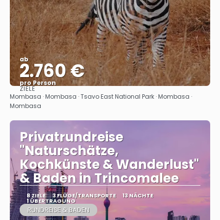
ab
2.760 €
pro Person
ZIELE
Sehen
Mombasa · Mombasa · Tsavo East National Park · Mombasa ·
Mombasa
Privatrundreise
"Naturschätze,
Kochkünste & Wanderlust"
& Baden in Trincomalee
8 ZIELE
3 FLÜGE/TRANSPORTE
13 NÄCHTE
1 ÜBERTRAGUNG
RUNDREISE & BADEN