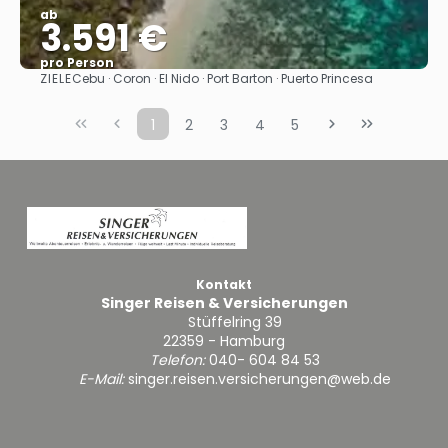
ab
3.591 €
pro Person
ZIELE
Cebu · Coron · El Nido · Port Barton · Puerto Princesa
Sehen
1
2
3
4
5
Kontakt
Singer Reisen & Versicherungen
Stüffelring 39
22359 - Hamburg
Telefon:
040- 604 84 53
E-Mail:
singer.reisen.versicherungen@web.de