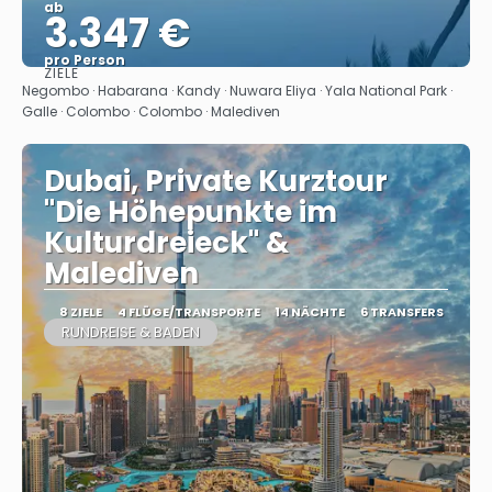
ab
3.347 €
pro Person
ZIELE
Sehen
Negombo · Habarana · Kandy · Nuwara Eliya · Yala National Park ·
Galle · Colombo · Colombo · Malediven
Dubai, Private Kurztour
"Die Höhepunkte im
Kulturdreieck" &
Malediven
8 ZIELE
4 FLÜGE/TRANSPORTE
14 NÄCHTE
6 TRANSFERS
RUNDREISE & BADEN