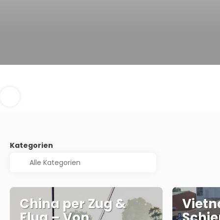
Kategorien
China per Zug &
Vietn
Flug – Von
Schie