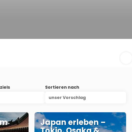
ziels
Sortieren nach
unser Vorschlag
em
Japan erleben –
Tokio, Osaka &