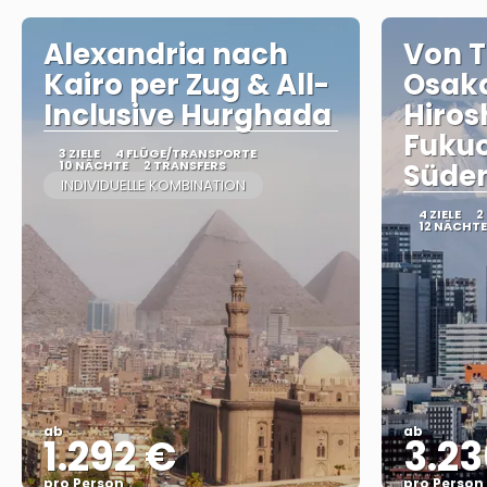
Alexandria nach
Von T
Kairo per Zug & All-
Osak
Inclusive Hurghada
Hiro
Fukuo
3 ZIELE
4 FLÜGE/TRANSPORTE
10 NÄCHTE
2 TRANSFERS
Süde
INDIVIDUELLE KOMBINATION
4 ZIELE
2
12 NÄCHTE
ab
ab
1.292 €
3.23
pro Person
pro Person