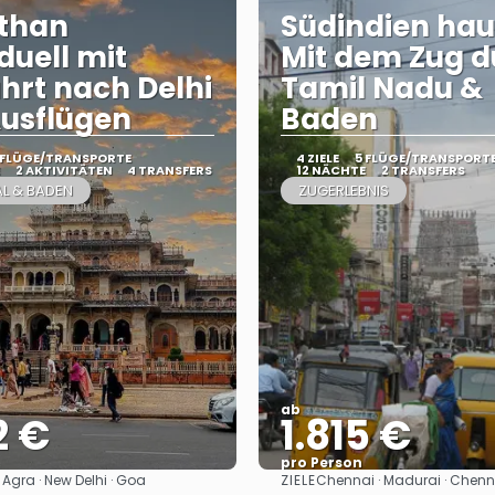
sthan
Südindien hau
duell mit
Mit dem Zug d
hrt nach Delhi
Tamil Nadu &
usflügen
Baden
 FLÜGE/TRANSPORTE
4 ZIELE
5 FLÜGE/TRANSPORT
2 AKTIVITÄTEN
4 TRANSFERS
12 NÄCHTE
2 TRANSFERS
L & BADEN
ZUGERLEBNIS
ab
2 €
1.815 €
pro Person
ZIELE
· Agra · New Delhi · Goa
Chennai · Madurai · Chenna
Sehen
Sehen