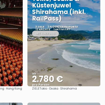
Küstenjuwel
Shirahama (inkl.
RailPass)
3 ZIELE
2 FLÜGE/TRANSPORTE
12 NÄCHTE
1 AKTIVITÄT
E
MIT RAILPASS
ab
2.780 €
pro Person
ZIELE
iung · Hong Kong
Tokio · Osaka · Shirahama
Sehen