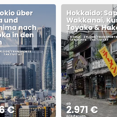
okio über
Hokkaido: Sap
a und
Wakkanai, Kus
shima nach
Toyako & Hak
ka in den
6 ZIELE
2 FLÜGE/TRANSPORT
n
13 NÄCHTE
1 AKTIVITÄT
 FLÜGE/TRANSPORTE
1 AKTIVITÄT
ab
6 €
2.971 €
pro Person