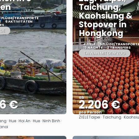
en
Taichung,
Kaohsiung &
0 FLÜGE/TRANSPORTE
E
6 AKTIVITÄTEN
Stopover in
RS
GE
Hongkong
4 ZIELE
5 FLÜGE/TRANSPORT
13 NÄCHTE
3 TRANSFERS
TAIWAN MIT DEM ZUG
ab
26 €
2.206 €
pro Person
ZIELE
Taipei · Taichung · Kaohs
Sehen
Sehen
g · Hue · Hoi An · Hue · Ninh Binh ·
Hanoi