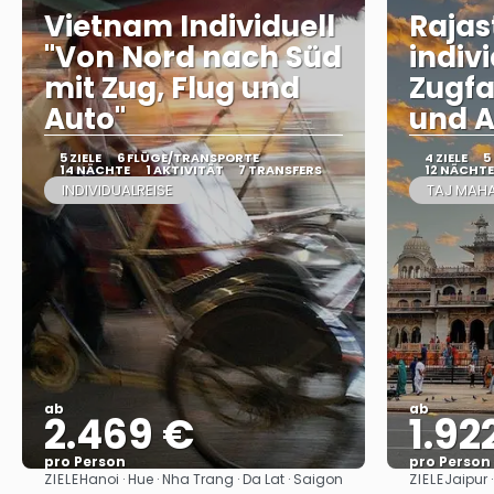
Vietnam Individuell
Raja
"Von Nord nach Süd
indivi
mit Zug, Flug und
Zugfa
Auto"
und A
5 ZIELE
6 FLÜGE/TRANSPORTE
4 ZIELE
5
14 NÄCHTE
1 AKTIVITÄT
7 TRANSFERS
12 NÄCHTE
INDIVIDUALREISE
TAJ MAHA
ab
ab
2.469 €
1.92
pro Person
pro Person
ZIELE
ZIELE
Hanoi · Hue · Nha Trang · Da Lat · Saigon
Jaipur 
Sehen