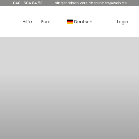
n
040- 604 84 53
singer.reisen.versicherungen@web.de
Hilfe
Euro
Deutsch
Login