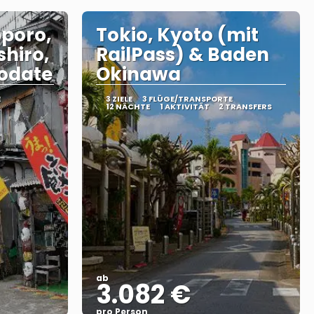
poro,
Tokio, Kyoto (mit
hiro,
RailPass) & Baden
odate
Okinawa
E
3 ZIELE
3 FLÜGE/TRANSPORTE
12 NÄCHTE
1 AKTIVITÄT
2 TRANSFERS
ab
3.082 €
pro Person