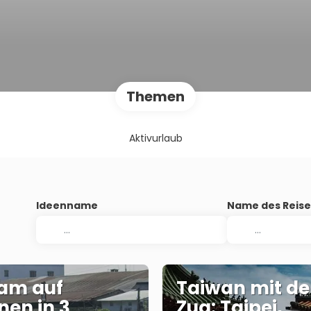
Themen
Aktivurlaub
Ideenname
Name des Reise
am auf
Taiwan mit d
nen in 3
Zug: Taipei,