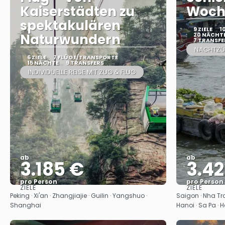
Kaiserstädten zu
Woch
spektakulären
9 ZIELE
1
Naturwundern
20 NÄCHT
7 TRANSFE
NACHTZÜ
6 ZIELE
7 FLÜGE/TRANSPORTE
15 NÄCHTE
9 TRANSFERS
INDIVIDUELLE REISE MIT ZUG & FLUG
ab
ab
3.185 €
3.4
pro Person
pro Person
ZIELE
ZIELE
Sehen
Peking · Xi'an · Zhangjiajie · Guilin · Yangshuo ·
Saigon · Nha Tran
Shanghai
Hanoi · Sa Pa · 