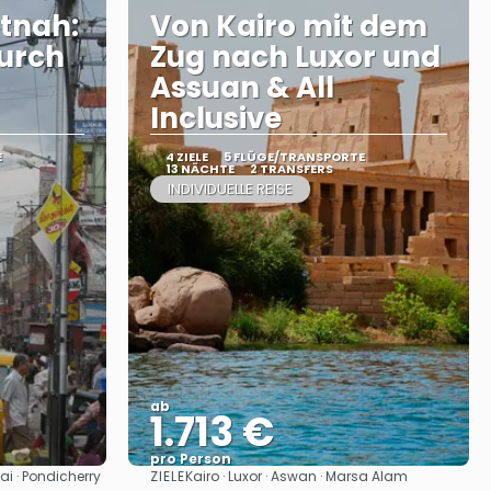
tnah:
Von Kairo mit dem
urch
Zug nach Luxor und
Assuan & All
Inclusive
E
4 ZIELE
5 FLÜGE/TRANSPORTE
13 NÄCHTE
2 TRANSFERS
INDIVIDUELLE REISE
ab
1.713 €
pro Person
ZIELE
i · Pondicherry
Kairo · Luxor · Aswan · Marsa Alam
Sehen