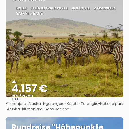
6 ZIELE
3 FLÜGE/TRANSPORTE
10 NÄCHTE
2 TRANSFERS
SAFARI & BADEN
ab
4.157 €
pro Person
ZIELE
Sehen
Kilimanjaro · Arusha · Ngorongoro · Karatu · Tarangire-Nationalpark
· Arusha · Kilimanjaro · Sansibar Insel
Rundreise "Höhepunkte