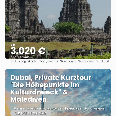
ab
3.020 €
pro Person
ZIELE
Yogyakarta · Yogyakarta · Surabaya · Surabaya · Süd Bali
Sehen
Dubai, Private Kurztour
"Die Höhepunkte im
Kulturdreieck" &
Malediven
8 ZIELE
4 FLÜGE/TRANSPORTE
14 NÄCHTE
6 TRANSFERS
RUNDREISE & BADEN