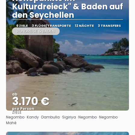
Kulturdreieck" & Baden auf
den Seychellen
6 ZIELE
3 FLÜGE/TRANSPORTE
12 NÄCHTE
3 TRANSFERS
RUNDREISE & BADEN
ab
3.170 €
pro Person
ZIELE
Sehen
Negombo · Kandy · Dambulla · Sigiriya · Negombo · Negombo ·
Mahé