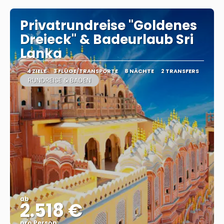
Privatrundreise "Goldenes
Dreieck" & Badeurlaub Sri
Lanka
4 ZIELE
3 FLÜGE/TRANSPORTE
8 NÄCHTE
2 TRANSFERS
RUNDREISE & BADEN
ab
2.518 €
pro Person