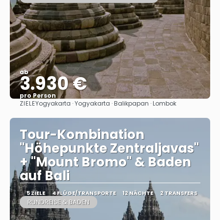
ab
3.930 €
pro Person
ZIELE
Yogyakarta · Yogyakarta · Balikpapan · Lombok
Sehen
Tour-Kombination
"Höhepunkte Zentraljavas"
+ "Mount Bromo" & Baden
auf Bali
5 ZIELE
4 FLÜGE/TRANSPORTE
12 NÄCHTE
2 TRANSFERS
RUNDREISE & BADEN