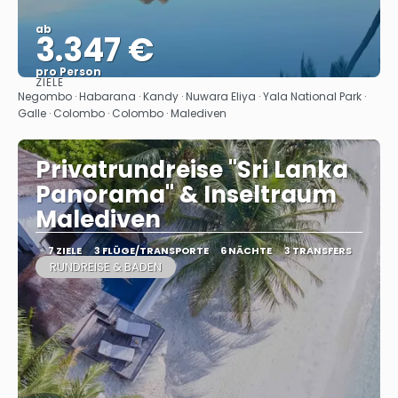
ab
3.347 €
pro Person
ZIELE
Sehen
Negombo · Habarana · Kandy · Nuwara Eliya · Yala National Park ·
Galle · Colombo · Colombo · Malediven
Privatrundreise "Sri Lanka
Panorama" & Inseltraum
Malediven
7 ZIELE
3 FLÜGE/TRANSPORTE
6 NÄCHTE
3 TRANSFERS
RUNDREISE & BADEN