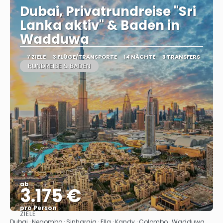
Dubai, Privatrundreise "Sri
Lanka aktiv" & Baden in
Wadduwa
7 ZIELE
3 FLÜGE/TRANSPORTE
14 NÄCHTE
3 TRANSFERS
RUNDREISE & BADEN
ab
3.175 €
pro Person
ZIELE
Sehen
Dubai · Negombo · Sinharaja · Ella · Kandy · Colombo · Wadduwa