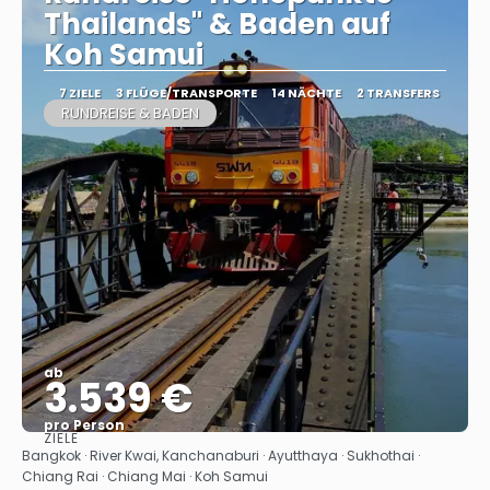
Thailands" & Baden auf
Koh Samui
7 ZIELE
3 FLÜGE/TRANSPORTE
14 NÄCHTE
2 TRANSFERS
RUNDREISE & BADEN
ab
3.539 €
pro Person
ZIELE
Sehen
Bangkok · River Kwai, Kanchanaburi · Ayutthaya · Sukhothai ·
Chiang Rai · Chiang Mai · Koh Samui