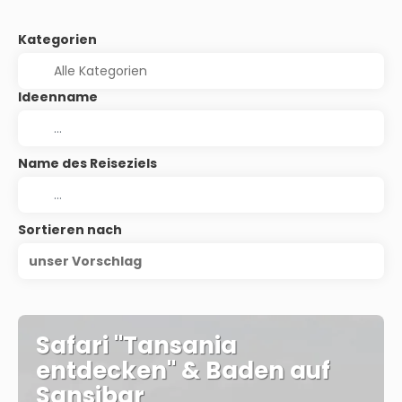
Kategorien
Ideenname
Name des Reiseziels
Sortieren nach
unser Vorschlag
Safari "Tansania
entdecken" & Baden auf
Sansibar