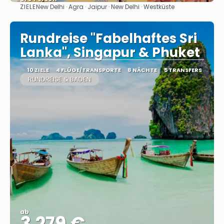
ZIELE
New Delhi · Agra · Jaipur · New Delhi · Westküste
Sehen
Rundreise "Fabelhaftes Sri
Lanka", Singapur & Phuket
10 ZIELE
4 FLÜGE/TRANSPORTE
8 NÄCHTE
5 TRANSFERS
RUNDREISE & BADEN
ab
3.279 €