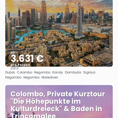
ab
3.631 €
pro Person
ZIELE
Sehen
Dubai · Colombo · Negombo · Kandy · Dambulla · Sigiriya ·
Negombo · Negombo · Malediven
Colombo, Private Kurztour
"Die Höhepunkte im
Kulturdreieck" & Baden in
Trincomalee