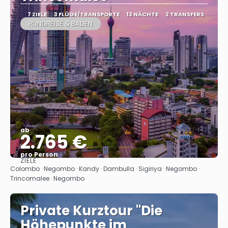
7 ZIELE
3 FLÜGE/TRANSPORTE
13 NÄCHTE
2 TRANSFERS
RUNDREISE & BADEN
ab
2.765 €
pro Person
ZIELE
Sehen
Colombo · Negombo · Kandy · Dambulla · Sigiriya · Negombo ·
Trincomalee · Negombo
Private Kurztour "Die
Höhepunkte im