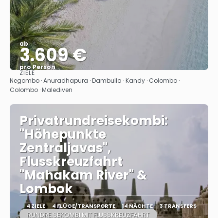
ab
3.609 €
pro Person
ZIELE
Sehen
Negombo · Anuradhapura · Dambulla · Kandy · Colombo ·
Colombo · Malediven
Privatrundreisekombi:
"Höhepunkte
Zentraljavas",
Flusskreuzfahrt
"Mahakam River" &
Lombok
4 ZIELE
4 FLÜGE/TRANSPORTE
14 NÄCHTE
3 TRANSFERS
RUNDREISEKOMBI MIT FLUSSKREUZFAHRT