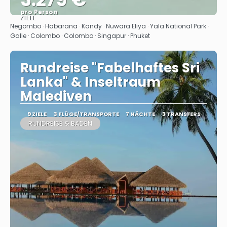
pro Person
ZIELE
Sehen
Negombo · Habarana · Kandy · Nuwara Eliya · Yala National Park ·
Galle · Colombo · Colombo · Singapur · Phuket
Rundreise "Fabelhaftes Sri
Lanka" & Inseltraum
Malediven
9 ZIELE
3 FLÜGE/TRANSPORTE
7 NÄCHTE
3 TRANSFERS
RUNDREISE & BADEN