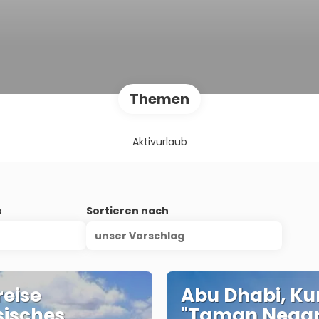
Themen
Aktivurlaub
s
Sortieren nach
unser Vorschlag
eise
Abu Dhabi, Ku
sisches
"Taman Nega