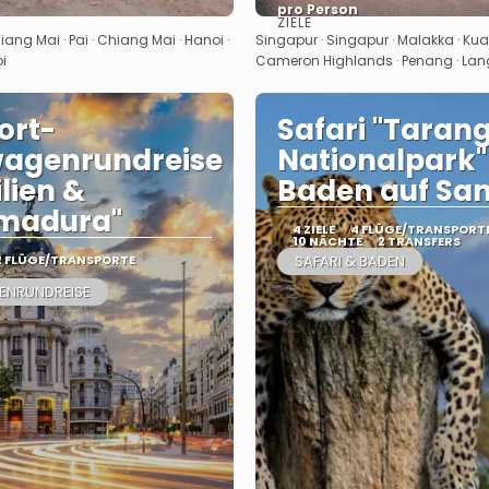
pro Person
ZIELE
Sehen
Sehen
ang Mai · Pai · Chiang Mai · Hanoi ·
Singapur · Singapur · Malakka · Kua
i
Cameron Highlands · Penang · La
ort-
Safari "Tarang
wagenrundreise
Nationalpark"
ilien &
Baden auf San
emadura"
4 ZIELE
4 FLÜGE/TRANSPORT
10 NÄCHTE
2 TRANSFERS
2 FLÜGE/TRANSPORTE
SAFARI & BADEN
ENRUNDREISE