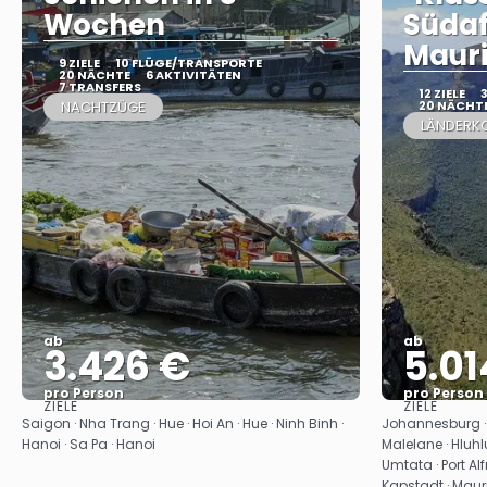
Wochen
Südaf
Mauri
9 ZIELE
10 FLÜGE/TRANSPORTE
20 NÄCHTE
6 AKTIVITÄTEN
7 TRANSFERS
12 ZIELE
NACHTZÜGE
20 NÄCHT
LÄNDERK
ab
ab
3.426 €
5.01
pro Person
pro Person
ZIELE
ZIELE
Sehen
Saigon · Nha Trang · Hue · Hoi An · Hue · Ninh Binh ·
Johannesburg · H
Hanoi · Sa Pa · Hanoi
Malelane · Hluhl
Umtata · Port Al
Kapstadt · Mauri