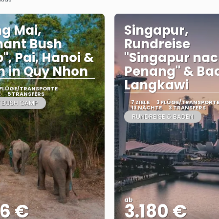
g Mai,
Singapur,
hant Bush
Rundreise
, Pai, Hanoi &
"Singapur na
 in Quy Nhon
Penang" & Ba
Langkawi
 FLÜGE/TRANSPORTE
E
5 TRANSFERS
T BUSH CAMP
7 ZIELE
3 FLÜGE/TRANSPORT
13 NÄCHTE
3 TRANSFERS
RUNDREISE & BADEN
ab
46 €
3.180 €