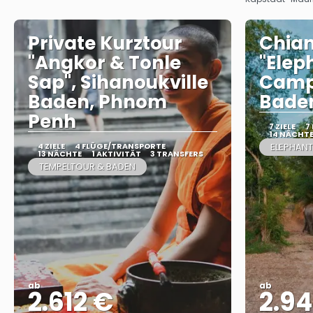
Private Kurztour
Chian
"Angkor & Tonle
"Elep
Sap", Sihanoukville
Camp"
Baden, Phnom
Baden
Penh
7 ZIELE
7
14 NÄCHT
4 ZIELE
4 FLÜGE/TRANSPORTE
ELEPHAN
13 NÄCHTE
1 AKTIVITÄT
3 TRANSFERS
TEMPELTOUR & BADEN
ab
ab
2.612 €
2.9