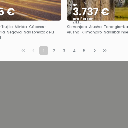
ab
5 €
3.737 €
pro Person
ZIELE
Sehen
Sehen
Trujillo · Mérida · Cáceres‎ ·
Kilimanjaro · Arusha · Tarangire-Na
la · Segovia · San Lorenzo de El
Arusha · Kilimanjaro · Sansibar Inse
d
1
2
3
4
5