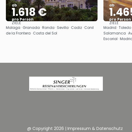
ab
ab
1.618 €
1.46
pro Person
pro Person
ZIELE
ZIELE
Sehen
Malaga · Granada · Ronda · Sevilla · Cadiz · Conil
Madrid · Toledo · 
de la Frontera · Costa del Sol
Salamanca · Avi
Escorial · Madri
@ Copyright 2026
|
Impressum & Datenschutz