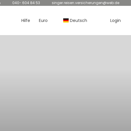
n
040- 604 84 53
singer.reisen.versicherungen@web.de
Hilfe
Euro
Deutsch
Login