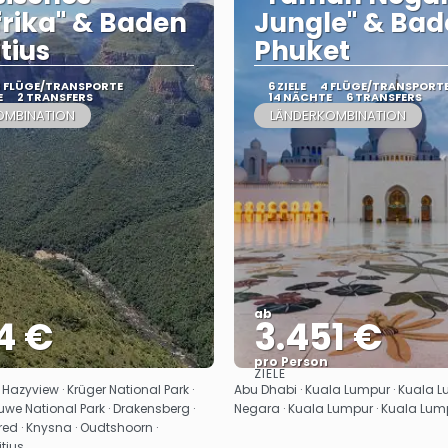
rika" & Baden
Jungle" & Ba
tius
Phuket
3 FLÜGE/TRANSPORTE
6 ZIELE
4 FLÜGE/TRANSPORT
E
2 TRANSFERS
14 NÄCHTE
6 TRANSFERS
OMBINATION
LÄNDERKOMBINATION
ab
4 €
3.451 €
pro Person
ZIELE
Sehen
Sehen
azyview · Krüger National Park ·
Abu Dhabi · Kuala Lumpur · Kuala 
uwe National Park · Drakensberg ·
Negara · Kuala Lumpur · Kuala Lump
fred · Knysna · Oudtshoorn ·
tius