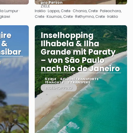
pro Person
ZIELE
Sehen
la Lumpur ·
Iraklio · Lappa, Crete · Chania, Crete · Paleochora,
ngkawi
Crete · Kournas, Crete · Rethymno, Crete · Iraklio
ire
Inselhopping
 &
Ilhabela & Ilha
sibar
Grande mit Paraty
– von São Paulo
E
nach Rio de Janeiro
5 ZIELE
6 FLÜGE/TRANSPORTE
15 NÄCHTE
2 TRANSFERS
INSELHOPPING