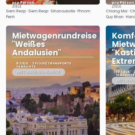
pro Person
pro Person
ZIELE
ZIELE
Sehen
Siem Reap · Siem Reap · Sihanoukville · Phnom
Chiang Mai · Chi
Penh
Quy Nhon · Hano
Mietwagenrundreise
Komf
"Weißes
Miet
Andalusien"
"Kast
Extr
8 ZIELE
2 FLÜGE/TRANSPORTE
14 NÄCHTE
MIETWAGENRUNDREISE
10 ZIELE
11 NÄCHTE
MIETWAG