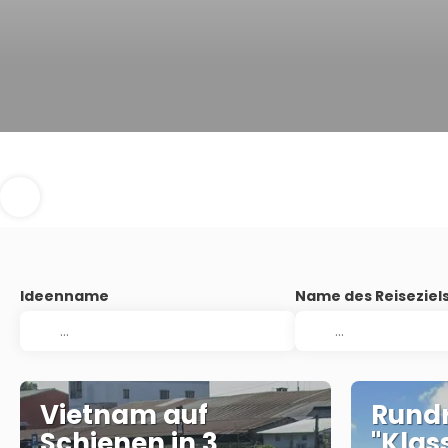
Ideenname
Name des Reiseziel
Vietnam auf
Rundr
Schienen in 3
"Klas