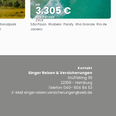
ab
3.305 €
pro Person
ZIELE
Sehen
tionalpark ·
São Paulo · Ilhabela · Paraty · Ilha Grande · Río de
l
Janeiro
Kontakt
Singer Reisen & Versicherungen
Stüffelring 39
22359 - Hamburg
Telefon:
040- 604 84 53
E-Mail:
singer.reisen.versicherungen@web.de