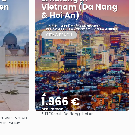
den
Vietnam (Da Nang
& Hoi An)
E
3 ZIELE
4 FLÜGE/TRANSPORTE
13 NÄCHTE
1 AKTIVITÄT
4 TRANSFERS
CITY & BEACH
ab
1.966 €
pro Person
ZIELE
Seoul · Da Nang · Hoi An
Sehen
Lumpur · Taman
ur · Phuket