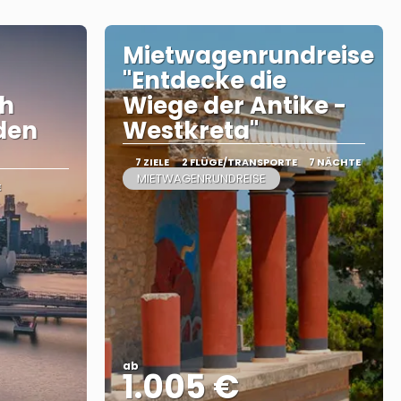
Mietwagenrundreise
"Entdecke die
ch
Wiege der Antike -
den
Westkreta"
7 ZIELE
2 FLÜGE/TRANSPORTE
7 NÄCHTE
MIETWAGENRUNDREISE
E
ab
1.005 €