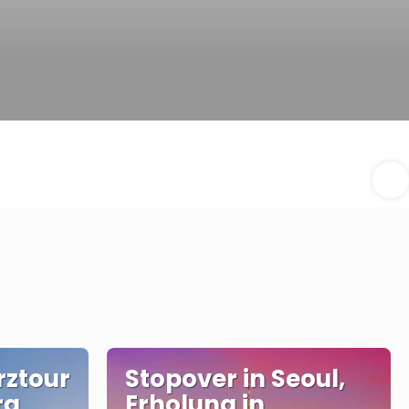
rztour
Stopover in Seoul,
ra
Erholung in